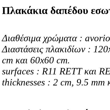
Πλακάκια δαπέδου εσωτ
Διαθέσιμα χρώματα : avorio, 
Διαστάσεις πλακιδίων : 12
cm και 60x60 cm.
surfaces : R11 RETT και 
thicknesses : 2 cm, 9.5 mm 