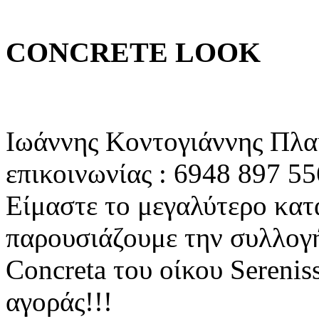
CONCRETE LOOK
Ιωάννης Κοντογιάννης Πλα
επικοινωνίας : 6948 897 55
Είμαστε το μεγαλύτερο κατ
παρουσιάζουμε την συλλογή
Concreta του οίκου Sereniss
αγοράς!!!