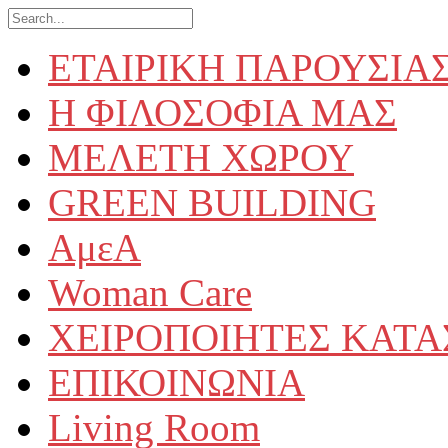
ΕΤΑΙΡΙΚΗ ΠΑΡΟΥΣΙΑ
Η ΦΙΛΟΣΟΦΙΑ ΜΑΣ
ΜΕΛΕΤΗ ΧΩΡΟΥ
GREEN BUILDING
ΑμεΑ
Woman Care
ΧΕΙΡΟΠΟΙΗΤΕΣ ΚΑΤ
ΕΠΙΚΟΙΝΩΝΙΑ
Living Room