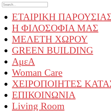
ΕΤΑΙΡΙΚΗ ΠΑΡΟΥΣΙΑ
Η ΦΙΛΟΣΟΦΙΑ ΜΑΣ
ΜΕΛΕΤΗ ΧΩΡΟΥ
GREEN BUILDING
ΑμεΑ
Woman Care
ΧΕΙΡΟΠΟΙΗΤΕΣ ΚΑΤ
ΕΠΙΚΟΙΝΩΝΙΑ
Living Room