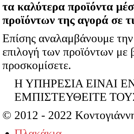
τα καλύτερα προϊόντα μέ
προϊόντων της αγορά σε τ
Επίσης αναλαμβάνουμε την 
επιλογή των προϊόντων με 
προσκομίσετε.
Η ΥΠΗΡΕΣΙΑ ΕΙΝΑΙ Ε
ΕΜΠΙΣΤΕΥΘΕΙΤΕ ΤΟΥΣ
© 2012 - 2022 Κοντογιάνν
Πλακάκια