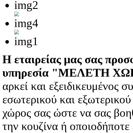
Η εταιρείας μας σας προ
υπηρεσία "ΜΕΛΕΤΗ ΧΩ
αρκεί και εξειδικευμένος σ
εσωτερικού και εξωτερικού
χώρος σας ώστε να σας βοηθ
την κουζίνα ή οποιοδήποτε