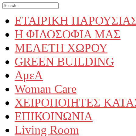
ΕΤΑΙΡΙΚΗ ΠΑΡΟΥΣΙΑ
Η ΦΙΛΟΣΟΦΙΑ ΜΑΣ
ΜΕΛΕΤΗ ΧΩΡΟΥ
GREEN BUILDING
ΑμεΑ
Woman Care
ΧΕΙΡΟΠΟΙΗΤΕΣ ΚΑΤ
ΕΠΙΚΟΙΝΩΝΙΑ
Living Room