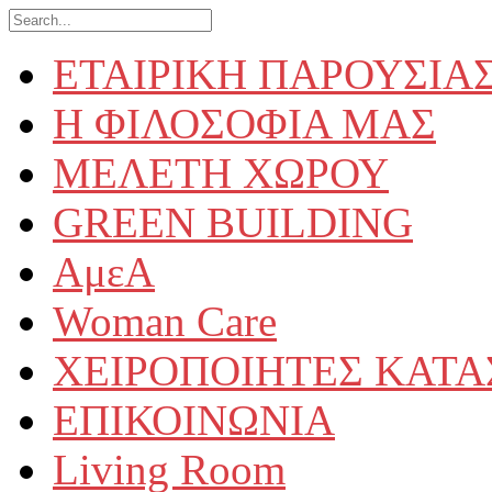
ΕΤΑΙΡΙΚΗ ΠΑΡΟΥΣΙΑ
Η ΦΙΛΟΣΟΦΙΑ ΜΑΣ
ΜΕΛΕΤΗ ΧΩΡΟΥ
GREEN BUILDING
ΑμεΑ
Woman Care
ΧΕΙΡΟΠΟΙΗΤΕΣ ΚΑΤ
ΕΠΙΚΟΙΝΩΝΙΑ
Living Room