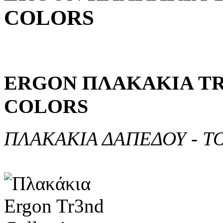
COLORS
ERGON ΠΛΑΚΑΚΙΑ T
COLORS
ΠΛΑΚΑΚΙΑ ΔΑΠΕΔΟΥ - Τ