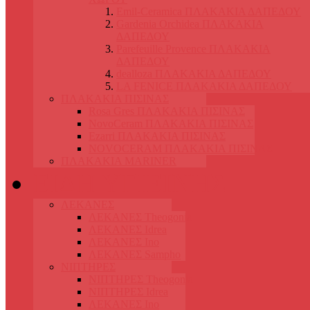
Emil-Ceramica ΠΛΑΚΑΚΙΑ ΔΑΠΕΔΟΥ
Gardenia Orchidea ΠΛΑΚΑΚΙΑ
ΔΑΠΕΔΟΥ
Parefeuille Provence ΠΛΑΚΑΚΙΑ
ΔΑΠΕΔΟΥ
dealloza ΠΛΑΚΑΚΙΑ ΔΑΠΕΔΟΥ
LA FENICE ΠΛΑΚΑΚΙΑ ΔΑΠΕΔΟΥ
ΠΛΑΚΑΚΙΑ ΠΙΣΙΝΑΣ
Rosa Gres ΠΛΑΚΑΚΙΑ ΠΙΣΙΝΑΣ
NovoCeram ΠΛΑΚΑΚΙΑ ΠΙΣΙΝΑΣ
Ezarri ΠΛΑΚΑΚΙΑ ΠΙΣΙΝΑΣ
NOVOCERAM ΠΛΑΚΑΚΙΑ ΠΙΣΙΝΑΣ
ΠΛΑΚΑΚΙΑ MARINER
ΕΙΔΗ ΥΓΙΕΙΝΗΣ
ΛΕΚΑΝΕΣ
ΛΕΚΑΝΕΣ Theogonia
ΛΕΚΑΝΕΣ Idrea
ΛΕΚΑΝΕΣ Ino
ΛΕΚΑΝΕΣ Sampho
ΝΙΠΤΗΡΕΣ
ΝΙΠΤΗΡΕΣ Theogonia
ΝΙΠΤΗΡΕΣ Idrea
ΛΕΚΑΝΕΣ Ino