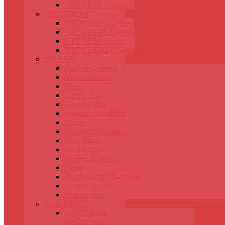
ΛΕΚΑΝΕΣ Sampho
ΝΤΟΥΖΙΕΡΕΣ
ΝΤΟΥΖΙΕΡΕΣ Theogonia
ΝΤΟΥΖΙΕΡΕΣ Idrea
ΝΤΟΥΖΙΕΡΕΣ Ino
ΝΤΟΥΖΙΕΡΕΣ Sampho
ΜΠΑΝΙΑ
Porcher Castiron
Idrea Bathtubs
Sirene
Carron Spa
Carron Baths
Straight Line Baths
Corner
Assymetrical Baths
Shell Baths
Spa bathtubs
Sanitec Bathtubs
Sauna
Hydrotherapy Bathtubs
Sampho Acrylic
Sampho Spa
ΚΑΜΠΙΝΕΣ
ΚΑΜΠΙΝΕΣ
ΘΕΟΓΟΝΙΑ