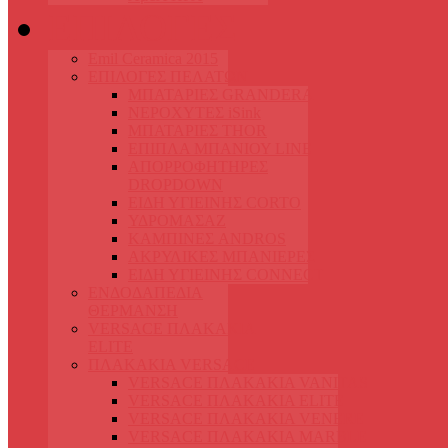
ΕΠΙΛΟΓΕΣ
Emil Ceramica 2015
ΕΠΙΛΟΓΕΣ ΠΕΛΑΤΩΝ
ΜΠΑΤΑΡΙΕΣ GRANDERA
ΝΕΡΟΧΥΤΕΣ iSink
ΜΠΑΤΑΡΙΕΣ THOR
ΕΠΙΠΛΑ ΜΠΑΝΙΟΥ LINE
ΑΠΟΡΡΟΦΗΤΗΡΕΣ
DROPDOWN
ΕΙΔΗ ΥΓΙΕΙΝΗΣ CORTO
ΥΔΡΟΜΑΣΑΖ
ΚΑΜΠΙΝΕΣ ANDROS
ΑΚΡΥΛΙΚΕΣ ΜΠΑΝΙΕΡΕΣ
ΕΙΔΗ ΥΓΙΕΙΝΗΣ CONNECT
ΕΝΔΟΔΑΠΕΔΙΑ
ΘΕΡΜΑΝΣΗ
VERSACE ΠΛΑΚΑKΙΑ
ELITE
ΠΛΑΚΑΚΙΑ VERSACE
VERSACE ΠΛΑΚΑΚΙΑ VANITAS
VERSACE ΠΛΑΚΑΚΙΑ ELITE
VERSACE ΠΛΑΚΑΚΙΑ VENERE
VERSACE ΠΛΑΚΑΚΙΑ MARBLE