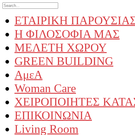
ΕΤΑΙΡΙΚΗ ΠΑΡΟΥΣΙΑ
Η ΦΙΛΟΣΟΦΙΑ ΜΑΣ
ΜΕΛΕΤΗ ΧΩΡΟΥ
GREEN BUILDING
ΑμεΑ
Woman Care
ΧΕΙΡΟΠΟΙΗΤΕΣ ΚΑΤ
ΕΠΙΚΟΙΝΩΝΙΑ
Living Room