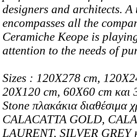
designers and architects. A 
encompasses all the compa
Ceramiche Keope is playing
attention to the needs of pu
Sizes : 120X278 cm, 120X
20X120 cm, 60X60 cm και 
Stone πλακάκια διαθέσιμα
CALACATTA GOLD, CALA
LAURENT, SILVER GREY 