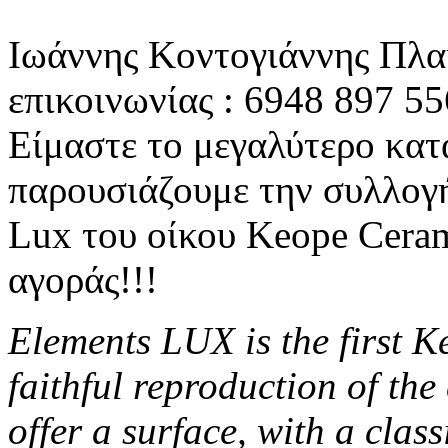
Ιωάννης Κοντογιάννης Πλα
επικοινωνίας : 6948 897 55
Είμαστε το μεγαλύτερο κατ
παρουσιάζουμε την συλλογ
Lux του οίκου Keope Cerami
αγοράς!!!
Elements LUX is the first Ke
faithful reproduction of the
offer a surface, with a clas