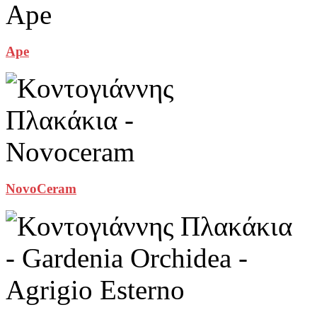
Ape
NovoCeram