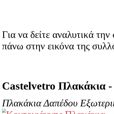
Για να δείτε αναλυτικά την
πάνω στην εικόνα της συλλ
Castelvetro Πλακάκια - 
Πλακάκια Δαπέδου Εξωτερ