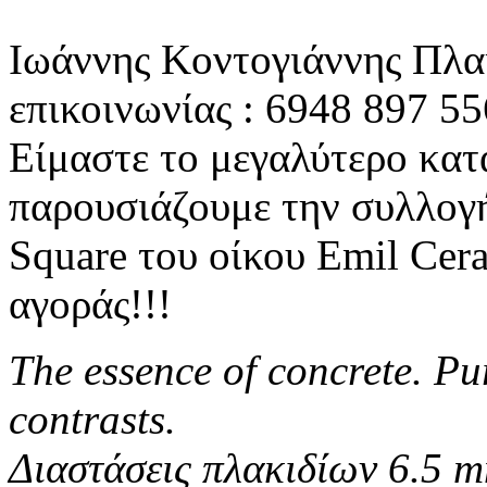
Ιωάννης Κοντογιάννης Πλα
επικοινωνίας : 6948 897 55
Είμαστε το μεγαλύτερο κατ
παρουσιάζουμε την συλλογή
Square του οίκου Emil Cera
αγοράς!!!
The essence of concrete. Pur
contrasts.
Διαστάσεις πλακιδίων 6.5 