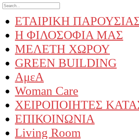
ΕΤΑΙΡΙΚΗ ΠΑΡΟΥΣΙΑ
Η ΦΙΛΟΣΟΦΙΑ ΜΑΣ
ΜΕΛΕΤΗ ΧΩΡΟΥ
GREEN BUILDING
ΑμεΑ
Woman Care
ΧΕΙΡΟΠΟΙΗΤΕΣ ΚΑΤ
ΕΠΙΚΟΙΝΩΝΙΑ
Living Room