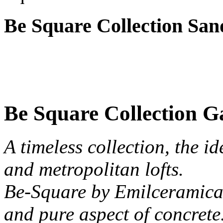
Be Square Collection San
Be Square Collection G
A timeless collection, the i
and metropolitan lofts.
Be-Square by Emilceramica 
and pure aspect of concrete