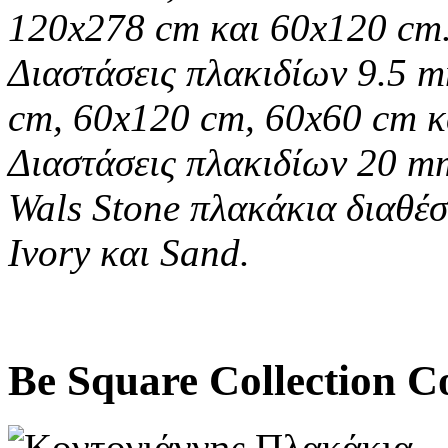
120x278 cm και 60x120 cm
Διαστάσεις πλακιδίων 9.5 
cm, 60x120 cm, 60x60 cm κ
Διαστάσεις πλακιδίων 20 m
Wals Stone πλακάκια διαθέσ
Ivory και Sand.
Be Square Collection C