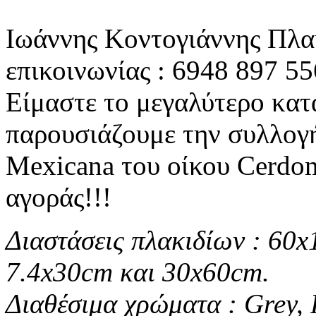
Ιωάννης Κοντογιάννης Πλα
επικοινωνίας : 6948 897 55
Είμαστε το μεγαλύτερο κατ
παρουσιάζουμε την συλλογή
Mexicana του οίκου Cerdom
αγοράς!!!
Διαστάσεις πλακιδίων : 60
7.4x30cm και 30x60cm.
Διαθέσιμα χρώματα : Grey, P