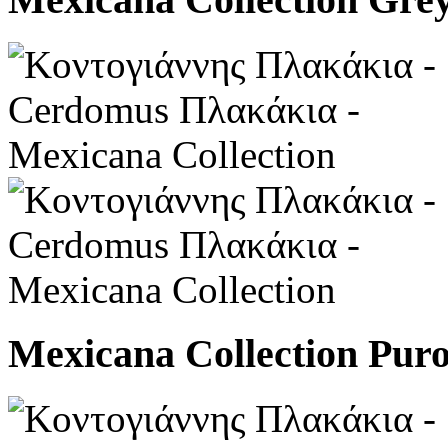
Mexicana Collection Pur