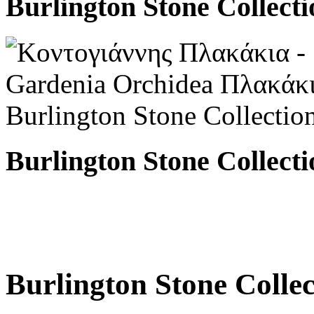
Burlington Stone Collecti
Burlington Stone Collect
Burlington Stone Collec