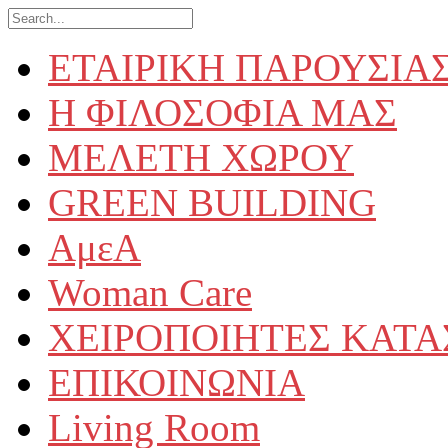
ΕΤΑΙΡΙΚΗ ΠΑΡΟΥΣΙΑ
Η ΦΙΛΟΣΟΦΙΑ ΜΑΣ
ΜΕΛΕΤΗ ΧΩΡΟΥ
GREEN BUILDING
ΑμεΑ
Woman Care
ΧΕΙΡΟΠΟΙΗΤΕΣ ΚΑΤ
ΕΠΙΚΟΙΝΩΝΙΑ
Living Room