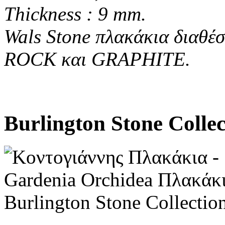
Thickness : 9 mm.
Wals Stone πλακάκια διαθ
ROCK και GRAPHITE.
Burlington Stone Collec