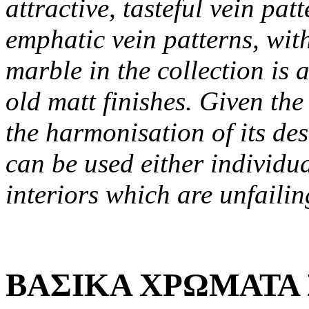
attractive, tasteful vein pa
emphatic vein patterns, wit
marble in the collection is 
old matt finishes. Given the
the harmonisation of its des
can be used either individua
interiors which are unfailin
ΒΑΣΙΚΑ ΧΡΩΜΑΤΑ