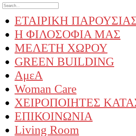
ΕΤΑΙΡΙΚΗ ΠΑΡΟΥΣΙΑ
Η ΦΙΛΟΣΟΦΙΑ ΜΑΣ
ΜΕΛΕΤΗ ΧΩΡΟΥ
GREEN BUILDING
ΑμεΑ
Woman Care
ΧΕΙΡΟΠΟΙΗΤΕΣ ΚΑΤ
ΕΠΙΚΟΙΝΩΝΙΑ
Living Room